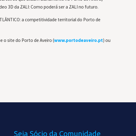
deo 3D da ZALI: Como poderá ser a ZALI no futuro.
ÂNTICO: a competitividade territorial do Porto de
 o site do Porto de Aveiro (
www.portodeaveiro.pt
) ou
Seja Sócio da Comunidade