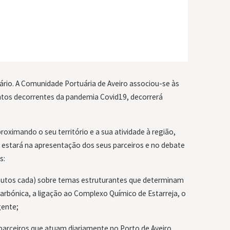
sário. A Comunidade Portuária de Aveiro associou-se às
tos decorrentes da pandemia Covid19, decorrerá
proximando o seu território e a sua atividade à região,
co estará na apresentação dos seus parceiros e no debate
s:
inutos cada) sobre temas estruturantes que determinam
carbónica, a ligação ao Complexo Químico de Estarreja, o
gente;
parceiros que atuam diariamente no Porto de Aveiro,